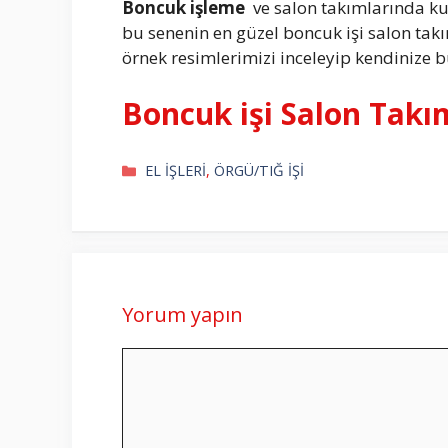
Boncuk işleme
ve salon takımlarında ku
bu senenin en güzel boncuk işi salon takı
örnek resimlerimizi inceleyip kendinize b
Boncuk işi Salon Takı
Kategoriler
EL İŞLERİ
,
ÖRGÜ/TIĞ İŞİ
Yorum yapın
Yorum