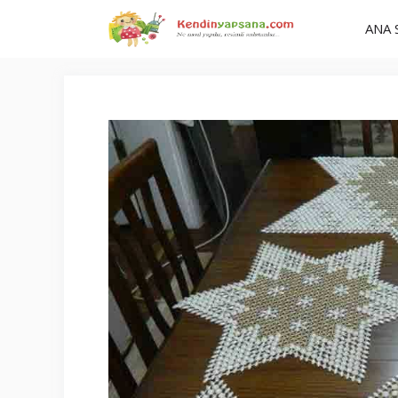
İçeriğe
ANA 
atla