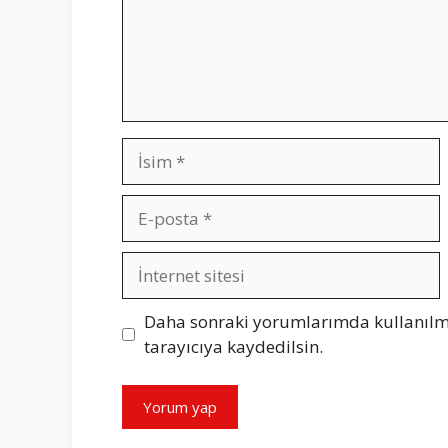
İsim
E-
posta
İnternet
sitesi
Daha sonraki yorumlarımda kullanılma
tarayıcıya kaydedilsin.