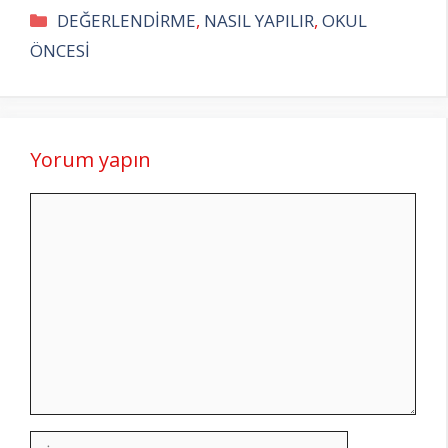
Kategoriler
DEĞERLENDİRME
,
NASIL YAPILIR
,
OKUL
ÖNCESİ
Yorum yapın
Yorum
İsim