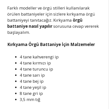
Farklı modeller ve örgü stilleri kullanılarak
örülen battaniyeler için sizlere kırkyama örgü
battaniyeyi tanıtacağız. Kırkyama
örgü
battaniye nasıl yapılır
sorusuna cevap vererek
başlayalım.
Kırkyama Örgü Battaniye İçin Malzemeler
4 tane kahverengi ip
4 tane kırmızı ip
4 tane turuncu ip
4 tane sarı ip
4 tane bej ip
4 tane yeşil ip
8 tane gri ip
3,5 mm tığ