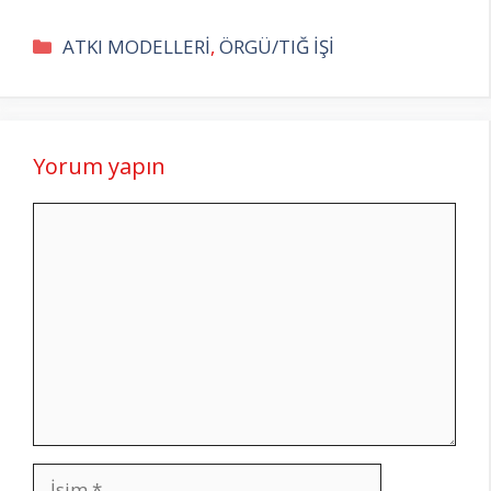
Kategoriler
ATKI MODELLERİ
,
ÖRGÜ/TIĞ İŞİ
Yorum yapın
Yorum
İsim