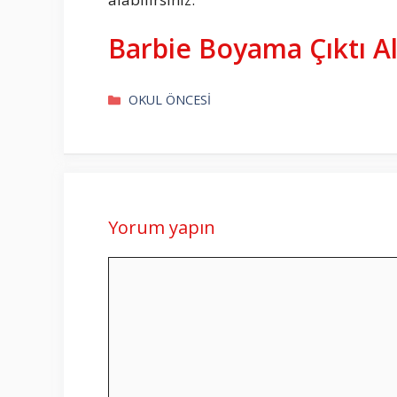
Barbie Boyama Çıktı A
Kategoriler
OKUL ÖNCESİ
Yorum yapın
Yorum