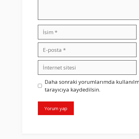
İsim
E-
posta
İnternet
sitesi
Daha sonraki yorumlarımda kullanılma
tarayıcıya kaydedilsin.