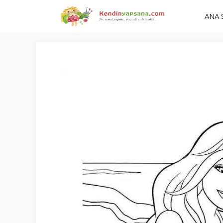
İçeriğe
ANA 
atla