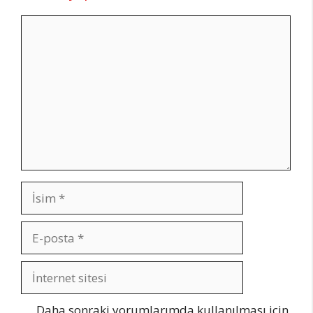
Yorum
İsim
E-
posta
İnternet
sitesi
Daha sonraki yorumlarımda kullanılması için