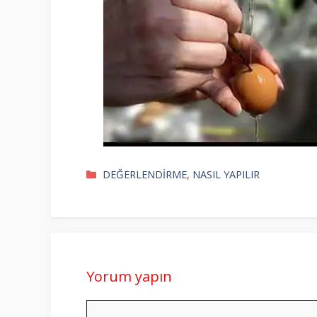
Kategoriler
DEĞERLENDİRME
,
NASIL YAPILIR
Yorum yapın
Yorum