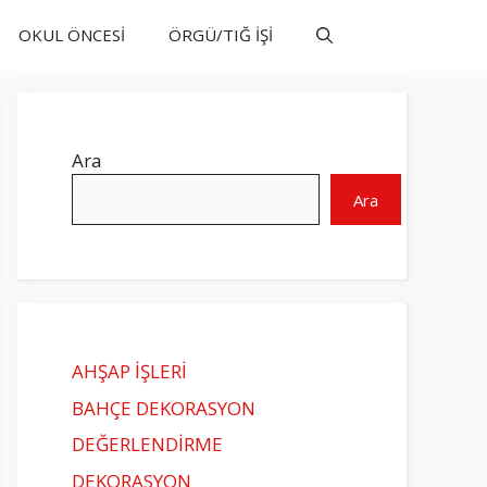
OKUL ÖNCESİ
ÖRGÜ/TIĞ İŞİ
Ara
Ara
AHŞAP İŞLERİ
BAHÇE DEKORASYON
DEĞERLENDİRME
DEKORASYON