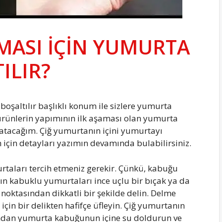
ASI İÇİN YUMURTA
TILIR?
oşaltılır başlıklı konum ile sizlere yumurta
 ürünlerin yapımının ilk aşaması olan yumurta
atacağım. Çiğ yumurtanın içini yumurtayı
in detayları yazımın devamında bulabilirsiniz.
aları tercih etmeniz gerekir. Çünkü, kabuğu
ın kabuklu yumurtaları ince uçlu bir bıçak ya da
 noktasından dikkatli bir şekilde delin. Delme
çin bir delikten hafifçe üfleyin. Çiğ yumurtanın
fından yumurta kabuğunun içine su doldurun ve