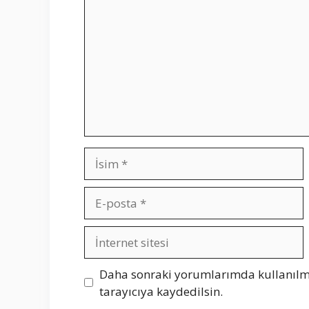
İsim
E-
posta
İnternet
sitesi
Daha sonraki yorumlarımda kullanılma
tarayıcıya kaydedilsin.